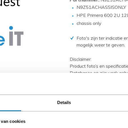
PCIe kaarten
N9Z51ACHASSISONLY
Power Distribution Units (PDU)
HPE Primera 600 2U 12L
Power Supply Units (PSU)
chassis only
Rack accessoires
Foto's zijn ter indicatie 
Raid Controllers
mogelijk weer te geven.
Riser Cards
Disclaimer:
Solid State Drives (SSD)
Product foto’s en specificat
Systeemborden
Databases en zijn vaak geb
Wanneer het artikel een 'Ref
Tape drives
en heeft het een A-grade con
Overig
artikelen zijn kabels, softw
anders aangegeven).
Details
Let goed op de productbesch
 van cookies