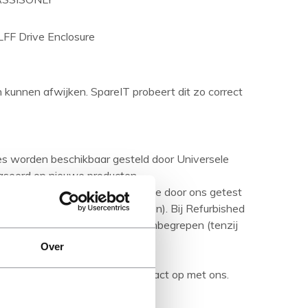
FF Drive Enclosure
en kunnen afwijken. SpareIT probeert dit zo correct
ies worden beschikbaar gesteld door Universele
aseerd op nieuwe producten.
urbished product' betreft is deze door ons getest
ditie (tenzij anders aangegeven). Bij Refurbished
are media en handleidingen niet inbegrepen (tenzij
Over
rijving en neem bij vragen contact op met ons.