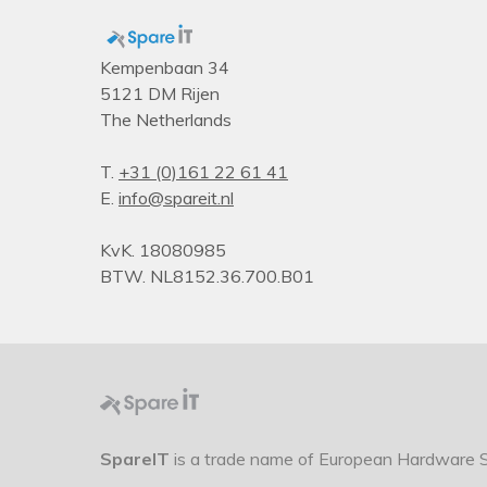
Kempenbaan 34
5121 DM Rijen
The Netherlands
T.
+31 (0)161 22 61 41
E.
info@spareit.nl
KvK. 18080985
BTW. NL8152.36.700.B01
SpareIT
is a trade name of European Hardware So