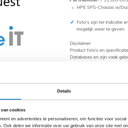
PCIe kaarten
HPE SPS-Chassis w/Dual
Power Distribution Units (PDU)
Power Supply Units (PSU)
Foto's zijn ter indicatie 
mogelijk weer te geven.
Rack accessoires
Raid Controllers
Disclaimer:
Product foto’s en specificat
Riser Cards
Databases en zijn vaak geb
Solid State Drives (SSD)
Wanneer het artikel een 'Ref
Systeemborden
en heeft het een A-grade con
artikelen zijn kabels, softw
Tape drives
anders aangegeven).
Overig
Details
Let goed op de productbesch
 van cookies
ent en advertenties te personaliseren, om functies voor social
Omschrijving
. Ook delen we informatie over uw gebruik van onze site met on