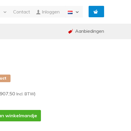
e
Contact
Inloggen
Aanbiedingen
n Facturatie
g
ing en garantie (RMA)
ed
p
duct
 907,50
)
Incl. BTW
an winkelmandje
1