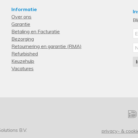
Informatie
In
Over ons
Bl
Garantie
Betaling en Facturatie
Bezorging
Retournering en garantie (RMA)
Refurbished
Keuzehulp
Vacatures
lutions B.V.
privacy- & cooki