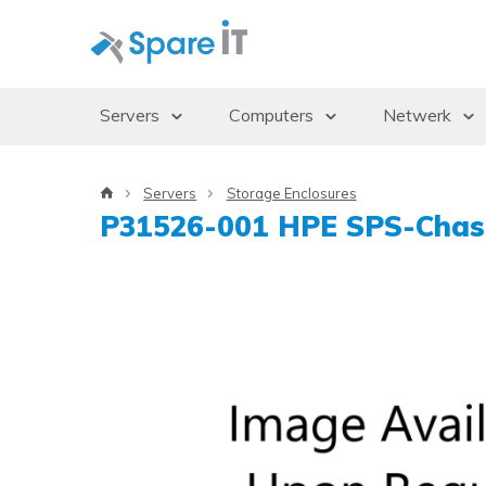
Servers
Computers
Netwerk
Servers
Desktops/Workstations
Access Po
Servers
Storage Enclosures
Storage Enclosures
Thin Clients
Gbics
P31526-001 HPE SPS-Chass
Uninterruptible Power Supply (UPS)
Monitoren
Switches
Rack Cabinets
Dockingstations
Besturingssystemen