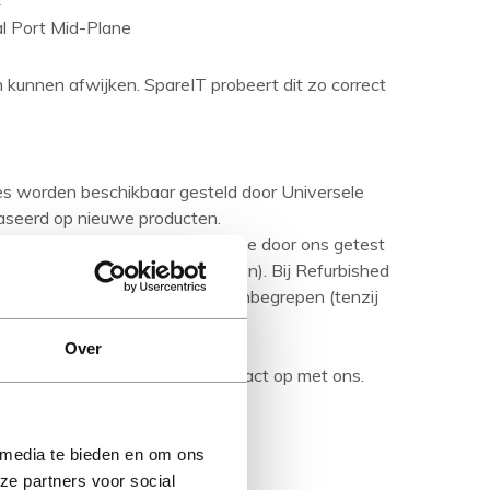
 Port Mid-Plane
en kunnen afwijken. SpareIT probeert dit zo correct
ies worden beschikbaar gesteld door Universele
aseerd op nieuwe producten.
urbished product' betreft is deze door ons getest
ditie (tenzij anders aangegeven). Bij Refurbished
are media en handleidingen niet inbegrepen (tenzij
Over
rijving en neem bij vragen contact op met ons.
 media te bieden en om ons
ze partners voor social