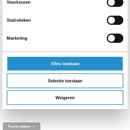
Voorkeuren
contact op met ons.
Statistieken
Omschrijving
Marketing
Toon meer
LET OP: Op refurbished producten geldt een
garantieperiode van 90 dagen, tenzij anders
Alles toestaan
aangegeven.
Selectie toestaan
Weigeren
Specificaties
Toon meer