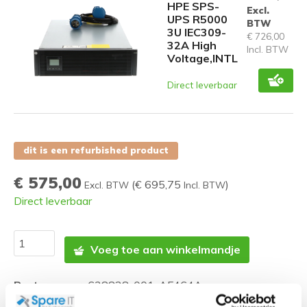
HPE SPS-
Excl.
UPS R5000
BTW
3U IEC309-
€ 726,00
32A High
Incl. BTW
Voltage,INTL
Direct leverbaar
dit is een refurbished product
€ 575,00
(
€ 695,75
)
Excl. BTW
Incl. BTW
Direct leverbaar
Voeg toe aan winkelmandje
Partnummer:
638828-001 ,AF464A
R5KVA/R7KVA uninterruptible power system (UPS)