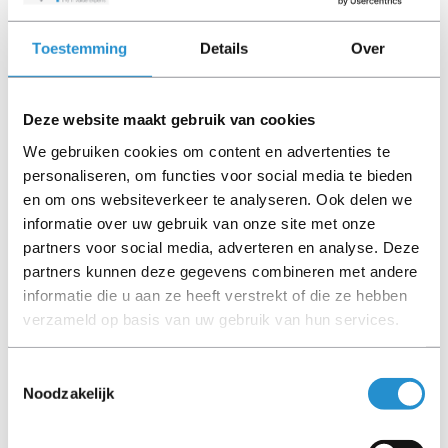
extended runtime module (ERM)
3U hoogte
Toestemming
Details
Over
Alleen unit met batterij pack
Deze website maakt gebruik van cookies
Foto's zijn ter indicatie en kunnen afwijken. SpareIT
probeert dit zo correct mogelijk weer te geven.
We gebruiken cookies om content en advertenties te
personaliseren, om functies voor social media te bieden
en om ons websiteverkeer te analyseren. Ook delen we
Disclaimer:
informatie over uw gebruik van onze site met onze
Product foto’s en specificaties worden beschikbaar
partners voor social media, adverteren en analyse. Deze
gesteld door Universele Databases en zijn vaak
partners kunnen deze gegevens combineren met andere
gebaseerd op nieuwe producten.
informatie die u aan ze heeft verstrekt of die ze hebben
Wanneer het artikel een 'Refurbished product' betreft is
verzameld op basis van uw gebruik van hun services.
deze door ons getest en heeft het een A-grade conditie
(tenzij anders aangegeven). Bij Refurbished artikelen zijn
kabels, software media en handleidingen niet inbegrepen
Toestemmingsselectie
(tenzij anders aangegeven).
Noodzakelijk
Let goed op de productbeschrijving en neem bij vragen