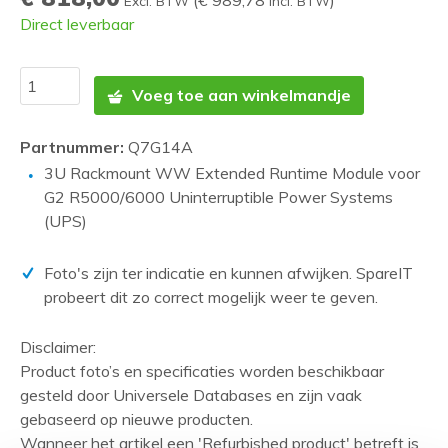
(
€ 989,78
)
Excl. BTW
Incl. BTW
Direct leverbaar
Voeg toe aan winkelmandje
Partnummer:
Q7G14A
3U Rackmount WW Extended Runtime Module voor
G2 R5000/6000 Uninterruptible Power Systems
(UPS)
Foto's zijn ter indicatie en kunnen afwijken. SpareIT
probeert dit zo correct mogelijk weer te geven.
Disclaimer:
Product foto’s en specificaties worden beschikbaar
gesteld door Universele Databases en zijn vaak
gebaseerd op nieuwe producten.
Wanneer het artikel een 'Refurbished product' betreft is