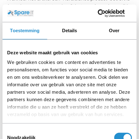
deze door ons getest en heeft het een A-grade conditie
(tenzij anders aangegeven). Bij Refurbished artikelen zijn
kabels, software media en handleidingen niet inbegrepen
(tenzij anders aangegeven).
Toestemming
Details
Over
Let goed op de productbeschrijving en neem bij vragen
contact op met ons.
Deze website maakt gebruik van cookies
We gebruiken cookies om content en advertenties te
personaliseren, om functies voor social media te bieden
en om ons websiteverkeer te analyseren. Ook delen we
Omschrijving
informatie over uw gebruik van onze site met onze
Toon meer
partners voor social media, adverteren en analyse. Deze
partners kunnen deze gegevens combineren met andere
LET OP: Op refurbished producten geldt een
informatie die u aan ze heeft verstrekt of die ze hebben
garantieperiode van 90 dagen, tenzij anders
verzameld op basis van uw gebruik van hun services.
aangegeven.
Toestemmingsselectie
Noodzakelijk