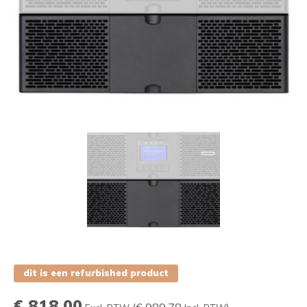
dit is een refurbished product
€ 818,00