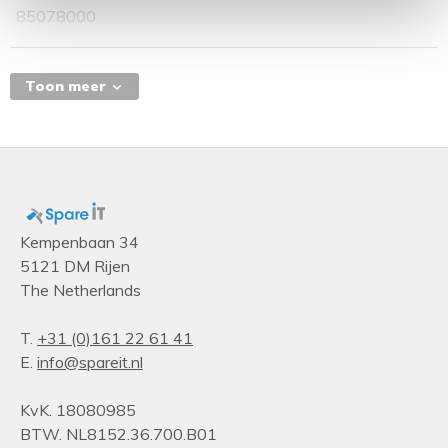
85078000
Kenmerken
Compatibiliteit
Toon meer
HPE G2 R5000/6000
Energie-opslagtechnologie accu/batterij
Sealed Lead Acid (VRLA)
Kleur van het product
Zwart
Kempenbaan 34
5121 DM Rijen
The Netherlands
T.
+31 (0)161 22 61 41
E.
info@spareit.nl
KvK. 18080985
BTW. NL8152.36.700.B01