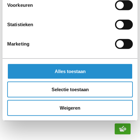
Voorkeuren
Statistieken
Marketing
Alles toestaan
P22065-001, HPE Assy, 8SFF U.2 Inner Cage,
DL325 G10+
Selectie toestaan
Direct leverbaar
€ 45,00
Weigeren
Excl. BTW
€ 54,45 Incl. BTW