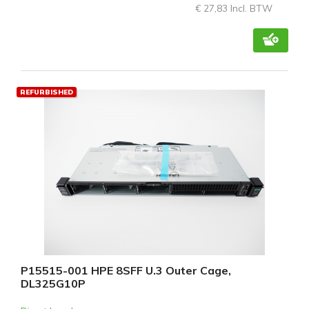
€ 27,83 Incl. BTW
REFURBISHED
P15515-001 HPE 8SFF U.3 Outer Cage,
DL325G10P