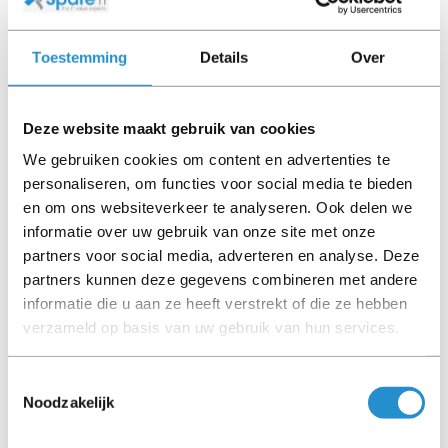
Toestemming
Details
Over
Deze website maakt gebruik van cookies
We gebruiken cookies om content en advertenties te
personaliseren, om functies voor social media te bieden
P26439-B21 HPE DL360 Gen10 Plus 2SFF x4
en om ons websiteverkeer te analyseren. Ook delen we
NVMe 16G U.2 BC Drive Cage Kit
informatie over uw gebruik van onze site met onze
partners voor social media, adverteren en analyse. Deze
Direct leverbaar
partners kunnen deze gegevens combineren met andere
€ 59,00
Excl. BTW
informatie die u aan ze heeft verstrekt of die ze hebben
€ 71,39 Incl. BTW
verzameld op basis van uw gebruik van hun services.
Toestemmingsselectie
Noodzakelijk
REFURBISHED