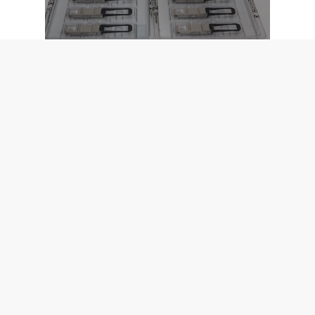
Q0U90A- 8Pack - HPE B-Series 4x16 GB/S Fibre
Channel (FC) quad small form pluggable (QSFP)
transceiver SN8600B
Direct leverbaar
€ 1.000,00
Excl. BTW
€ 1.210,00 Incl. BTW
REFURBISHED