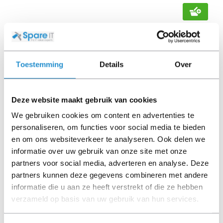
REFURBISHED
Toestemming
Details
Over
Deze website maakt gebruik van cookies
We gebruiken cookies om content en advertenties te
personaliseren, om functies voor social media te bieden
en om ons websiteverkeer te analyseren. Ook delen we
informatie over uw gebruik van onze site met onze
partners voor social media, adverteren en analyse. Deze
partners kunnen deze gegevens combineren met andere
HPE 1GBASE-TX SFP RJ45 100M - No Label
informatie die u aan ze heeft verstrekt of die ze hebben
verzameld op basis van uw gebruik van hun services.
Direct leverbaar